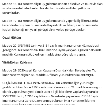
Madde 18- Bu Yönetmeliğin uygulanmasından belediye ve mücavir alan
sınırları içinde belediyeler, bu alanlar dışında valilikler yetkili ve
sorumludur.
Madde 19- Bu Yönetmeliğin uygulanmasında yapımla ilgili konularda
tereddüde düşülen hususlarda Bayındırlık ve İskan, sair hususlarda
İçişleri Bakanlığı nın yazılı görüşü alınır ve bu görüşe uyulur.
Cezai Hüküm
Madde 20- 3/5/1985 tarih ve 3194 sayılı İmar Kanununun 42. maddesi
gereğince, bu Yönetmelik hükümlerine uymayan yapı ilgilileri hakkında
mezkûr Kanunun sözü edilen maddesine göre işlem yapılır.
Yürürlükten Kaldırma
Madde 21- 3030 sayılı Kanun Kapsamı Dışında Kalan Belediyeler Tip
İmar Yönetmeliğinin 51. Madde 3. fıkrası yürürlükten kaldırılmıştır.
GEÇİCİ MADDE 1- (6.3.1991/20806 R.G.) Bu Yönetmeliğin yürürlüğe
girdiği tarihten önce 3194 sayılı İmar Kanununun 22. maddesine uygun
olarak yapı ruhsatiyesi almak üzere ilgili idarelere yapılan başvurular,
25/8/1988 tarih, 19910 sayılı Resmi Gazetede yayımlanan “3194 Sayılı
İmar Kanununa Göre Düzenlenmiş Bulunan İmar Yönetmeliklerine