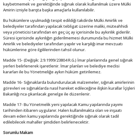
kaybetmemek ve gerektiğinde sığınak olarak kullanılmak üzere Mülki
Amirin izniyle barışta başka amaçlarla kullanılabilir.
Bu hükümlere uyulmadığı tespit edildiği takdirde Mülki Amirlik ve
belediyeler tarafından yapılacak tebligat üzerine maliki, müteahhidi
veya yöneticisi tarafından en geç üç ay içerisinde bu aykırılık giderilir.
Süresi içerisinde aykırılığın giderilmemesi durumunda bu hizmet Mülki
Amirlik ve belediyeler tarafından yapılır ve karşılığı imar mevzuatı
hükümlerine göre ilgililerinden tahsil olunur.
Madde 15- (Değişik: 2.9.1999/23804 R.G.) İmar planlarında genel sığınak
yerleri belirlenerek işaretlenir. İmar planları ve belediye meclisi
kararları ile bu Yönetmeliğe aykırı hüküm getirilemez.
Madde 16- Sığınaklarda bulundurulacak malzemeler, sığınak amirlerinin
görevleri ve sığınaklarda nasıl hareket edileceğine ilişkin kurallar İçişleri
Bakanlığı nca çıkarılacak genelge ile düzenlenir.
Madde 17- Bu Yönetmelik yeni yapılacak Kamu yapılarında yayımı
tarihinden itibaren uygulanır. Halen kullanılmakta olan ve inşaatı
devam eden kamu yapılarında gerektiğinde sığınak olarak tadil
edilebilecek mahaller şimdiden belirlenecektir.
Sorumlu Makam