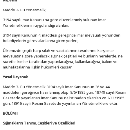
Kapsam
Madde 2- Bu Yönetmelik;
3194 sayılı İmar Kanunu na göre düzenlenmiş bulunan İmar
Yönetmeliklerinin uygulandığı alanları,
3194 sayılı Kanunun 4. maddesi gereğince imar mevzuatı yönünden
belediyelerin görev alanlarına giren yerleri,
Ülkemizde çeşitli harp silah ve vasıtalarının tesirlerine karşı imar
mevzuatına göre yapılacak sığınak çeşitleri ve bunların nerelerde, ne
suretle, kimler tarafından yaptırılacağına, kullanılacağına, bakım ve
muhafazalarına ilişkin hükümleri kapsar.
Yasal Dayanak
Madde 3- Bu Yönetmelik 3194 sayılı İmar Kanununun 36 ve 44.
maddeleri gereğince hazırlanmış olup, 9/5/1985 gün, 18749 sayılı Resmi
Gazetede yayınlanan İmar Kanunu na istinaden çıkarılan ve 2/11/1985
gün, 18916 sayılı Resmi Gazetede yayınlanan Yönetmeliklere ektir.
BÖLÜM II
Sığınakların Tanımı, Çeşitleri ve Özellikleri