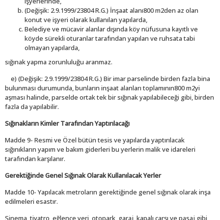
işyerlerinde,
(Değişik: 2.9.1999/23804 R.G.) İnşaat alanı800 m2den az olan
konut ve işyeri olarak kullanılan yapılarda,
Belediye ve mücavir alanlar dışında köy nüfusuna kayıtlı ve
köyde sürekli oturanlar tarafından yapılan ve ruhsata tabi
olmayan yapılarda,
sığınak yapma zorunluluğu aranmaz.
e) (Değişik: 2.9.1999/23804 R.G.) Bir imar parselinde birden fazla bina
bulunması durumunda, bunların inşaat alanları toplamının800 m2yi
aşması halinde, parselde ortak tek bir sığınak yapılabileceği gibi, birden
fazla da yapılabilir.
Sığınakların Kimler Tarafından Yaptırılacağı
Madde 9- Resmi ve Özel bütün tesis ve yapılarda yaptırılacak
sığınıkların yapım ve bakım giderleri bu yerlerin malik ve idareleri
tarafından karşılanır.
Gerektiğinde Genel Sığınak Olarak Kullanılacak Yerler
Madde 10- Yapılacak metroların gerektiğinde genel sığınak olarak inşa
edilmeleri esastır.
Sinema, tiyatro, eğlence yeri, otopark, garaj, kapalı çarşı ve pasaj gibi