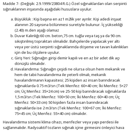
Madde 7- (Değişik: 2.9.1999/23804 R.G.) Özel sığınaklardan olan serpinti
sığınaklarının inşasında aşağıdaki hususlara uyulur.
Büyüklük : Kişi başına en az1 m2lik yer ayrılır. Kişi adedi inşaat
alanının 20 sayısına bölünmesi suretiyle bulunur. İç yüksekliği
(2.40) m.den aşağı olamaz
Duvar Kalınlığı:60 cm. beton,75 cm. tuğla veya taş ya da 90 cm.
sıkıştırılmış topraktan olmalıdır. Bahçelerde yapılacak yer altı
veya yer üstü serpinti sığınaklarında döşeme ve tavan kalınlıkları
için de bu ölçülere uyulur.
Giriş Yeri: Sığınağın girişi demir kapılı ve en az bir adet dik açı
dönüşlü olmalıdır.
Havalandırma: Sığınağın çeşidi ne olursa olsun hem mekanik ve
hem de tabii havalandırma ile yeterli olmalı, mekanik
havalandırmanın kapasitesi; 25 kişiden az insan barındıracak
sığınaklarda 0.75 m3/sn (Tek Menfez: 60×40 cm; İki Menfez: 5×27
cm; Üç Menfez: 35×24 cm) ve 25-50 kişi barındıracak sığınaklarda
1,5 m3/sn (Tek Menfez: 100×50 cm; İki Menfez: 60×40 cm; Üç
Menfez: 50×33 cm) 50 kişiden fazla insan barındıracak
sığınaklarda ise 2 m3/sn (Tek Menfez: 100×67 cm; İki Menfez:
75×45 cm; Üç Menfez: 55×40 cm) olmalıdır.
Havalandırma sistemi klima cihazı, menfezler veya yapı perdesi ile
sağlanmalıdır. Radyoaktif tozların sığınak içine girmesini önleyici hava