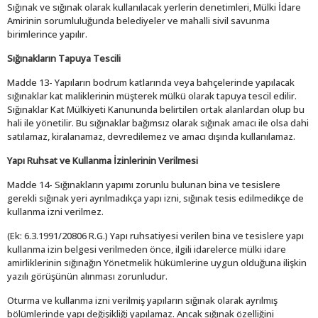
Sığınak ve sığınak olarak kullanılacak yerlerin denetimleri, Mülki İdare
Amirinin sorumluluğunda belediyeler ve mahalli sivil savunma
birimlerince yapılır.
Sığınakların Tapuya Tescili
Madde 13- Yapıların bodrum katlarında veya bahçelerinde yapılacak
sığınaklar kat maliklerinin müşterek mülkü olarak tapuya tescil edilir.
Sığınaklar Kat Mülkiyeti Kanununda belirtilen ortak alanlardan olup bu
hali ile yönetilir. Bu sığınaklar bağımsız olarak sığınak amacı ile olsa dahi
satılamaz, kiralanamaz, devredilemez ve amacı dışında kullanılamaz.
Yapı Ruhsat ve Kullanma İzinlerinin Verilmesi
Madde 14- Sığınakların yapımı zorunlu bulunan bina ve tesislere
gerekli sığınak yeri ayrılmadıkça yapı izni, sığınak tesis edilmedikçe de
kullanma izni verilmez.
(Ek: 6.3.1991/20806 R.G.) Yapı ruhsatiyesi verilen bina ve tesislere yapı
kullanma izin belgesi verilmeden önce, ilgili idarelerce mülki idare
amirliklerinin sığınağın Yönetmelik hükümlerine uygun olduğuna ilişkin
yazılı görüşünün alınması zorunludur.
Oturma ve kullanma izni verilmiş yapıların sığınak olarak ayrılmış
bölümlerinde yapı değişikliği yapılamaz. Ancak sığınak özelliğini